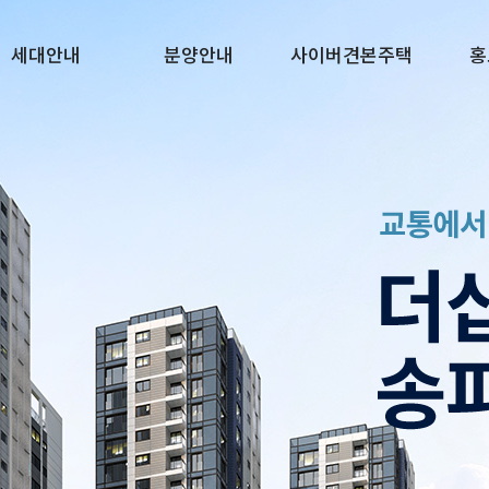
세대안내
분양안내
사이버견본주택
홍